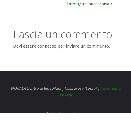
Immagine successiva
Lascia un commento
Devi essere
connesso
per inviare un commento.
BIOCASA Centro di Bioedilizia | Massarosa (Lucca) |
Informativa
Privacy
Web by
Eclectic Design