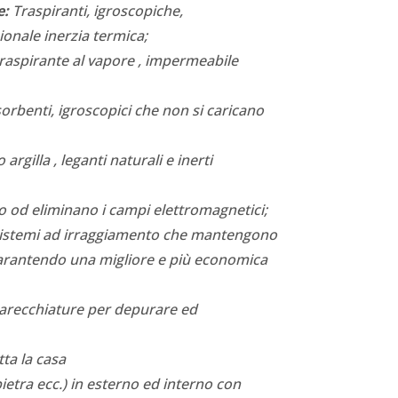
e:
Traspiranti, igroscopiche,
onale inerzia termica;
traspirante al vapore , impermeabile
rbenti, igroscopici che non si caricano
argilla , leganti naturali e inerti
 od eliminano i campi elettromagnetici;
istemi ad irraggiamento che mantengono
a garantendo una migliore e più economica
recchiature per depurare ed
ta la casa
etra ecc.) in esterno ed interno con