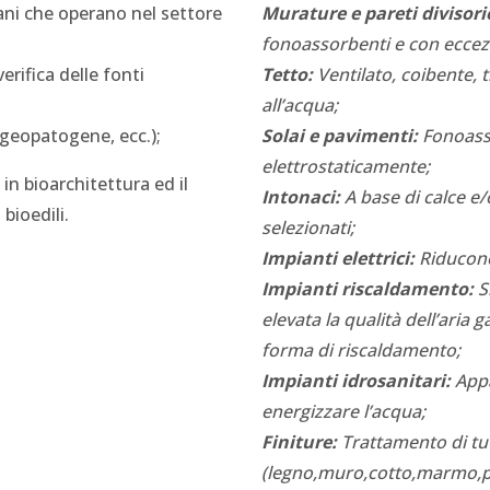
ani che operano nel settore
Murature e pareti divisori
fonoassorbenti e con eccezi
erifica delle fonti
Tetto:
Ventilato, coibente, 
all’acqua;
 geopatogene, ecc.);
Solai e pavimenti:
Fonoasso
elettrostaticamente;
in bioarchitettura ed il
Intonaci:
A base di calce e/o 
bioedili.
selezionati;
Impianti elettrici:
Riducono
Impianti riscaldamento:
S
elevata la qualità dell’ari
forma di riscaldamento;
Impianti idrosanitari:
Appa
energizzare l’acqua;
Finiture:
Trattamento di tut
(legno,muro,cotto,marmo,pi