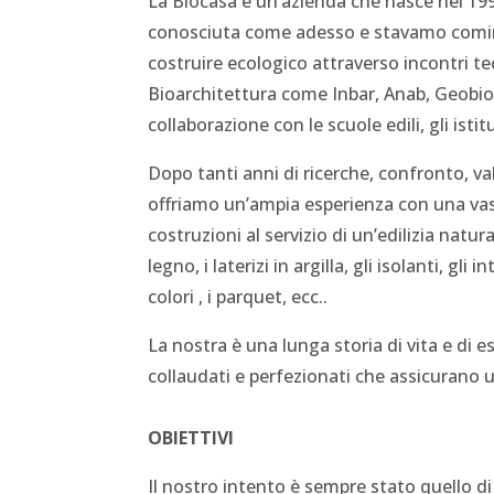
La Biocasa è un’azienda che nasce nel 1998
conosciuta come adesso e stavamo cominci
costruire ecologico attraverso incontri tec
Bioarchitettura come Inbar, Anab, Geobiol
collaborazione con le scuole edili, gli isti
Dopo tanti anni di ricerche, confronto, va
offriamo un’ampia esperienza con una vas
costruzioni al servizio di un’edilizia natu
legno, i laterizi in argilla, gli isolanti, gli 
colori , i parquet, ecc..
La nostra è una lunga storia di vita e di e
collaudati e perfezionati che assicurano 
OBIETTIVI
Il nostro intento è sempre stato quello di p