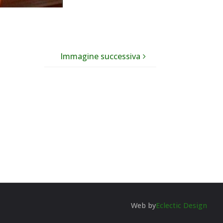
Immagine successiva
Web by
Eclectic Design