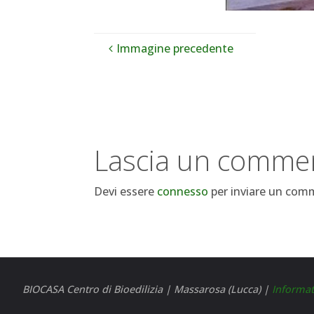
Immagine precedente
Lascia un comme
Devi essere
connesso
per inviare un com
BIOCASA Centro di Bioedilizia | Massarosa (Lucca) |
Informat