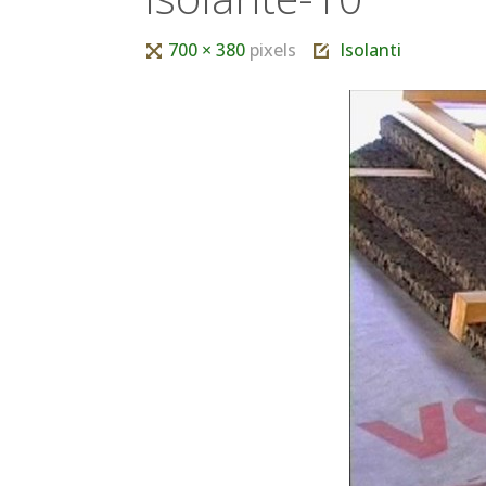
Tutta
700 × 380
pixels
Isolanti
larghezza