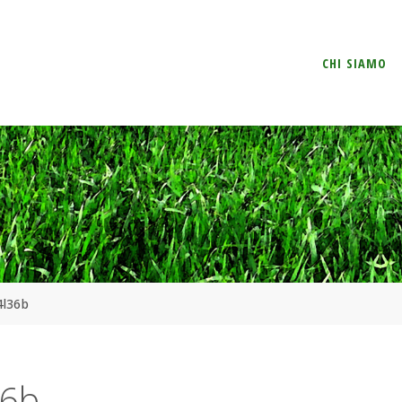
Salta
CHI SIAMO
il
contenuto
4l36b
36b