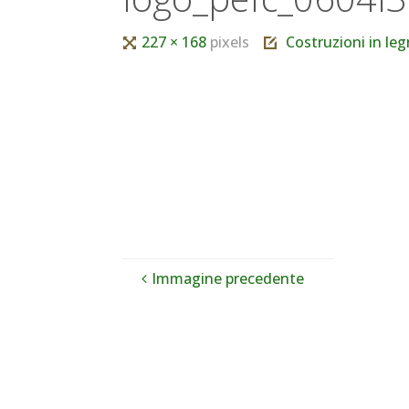
Tutta
227 × 168
pixels
Costruzioni in le
larghezza
Immagine precedente