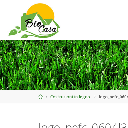
Home
Costruzioni in legno
logo_pefc_060
logo_pefc_0604l