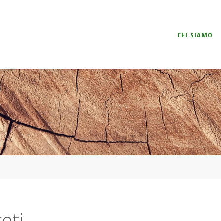
Salta
CHI SIAMO
il
contenuto
eti