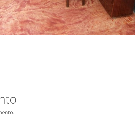
nto
mento.