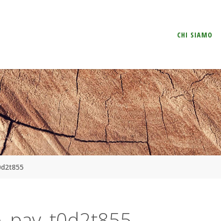
Salta
CHI SIAMO
il
contenuto
0d2t855
o_pav_t0d2t855