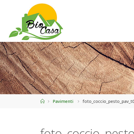
Home
Pavimenti
foto_coccio_pesto_pav_t
foto_coccio_pest