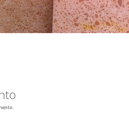
nto
mento.