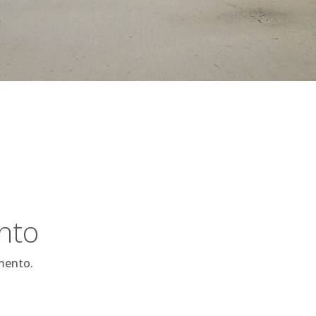
nto
mento.