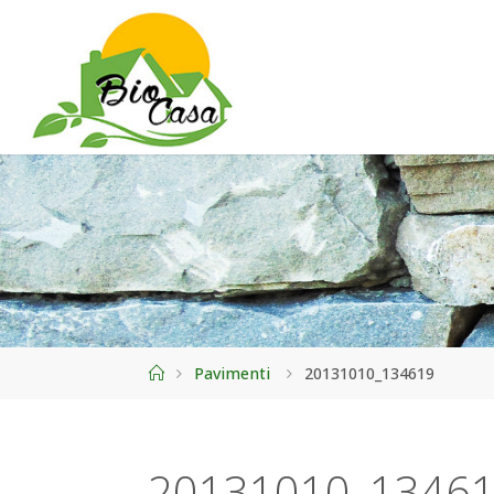
Home
Pavimenti
20131010_134619
20131010_1346