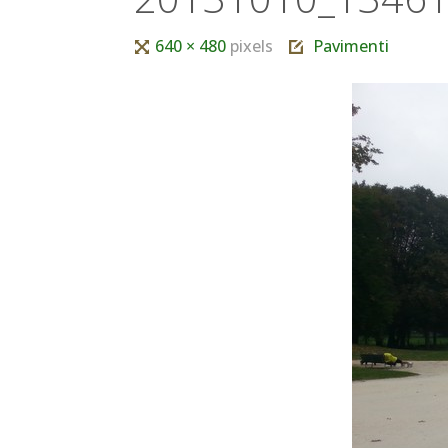
Tutta
640 × 480
pixels
Pavimenti
larghezza