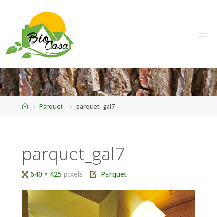
Home
Parquet
parquet_gal7
parquet_gal7
Tutta
640 × 425
pixels
Parquet
larghezza