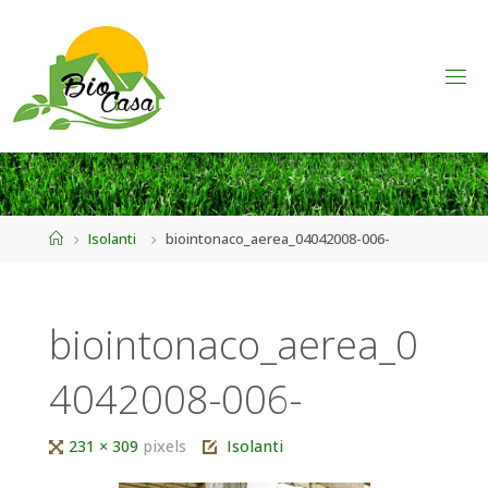
Home
Isolanti
biointonaco_aerea_04042008-006-
biointonaco_aerea_0
4042008-006-
Tutta
231 × 309
pixels
Isolanti
larghezza