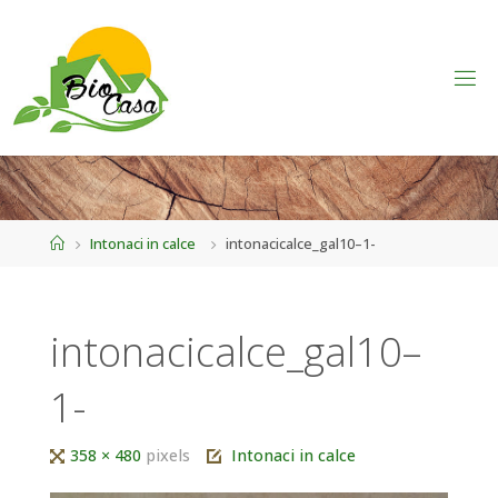
Home
Intonaci in calce
intonacicalce_gal10–1-
intonacicalce_gal10–
1-
Tutta
358 × 480
pixels
Intonaci in calce
larghezza