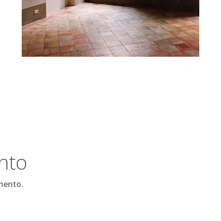
nto
mento.