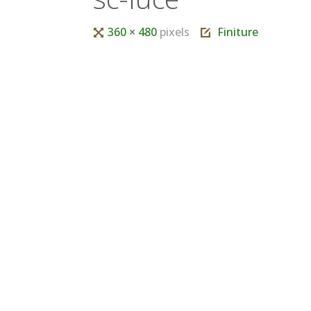
Tutta
360 × 480
pixels
Finiture
larghezza