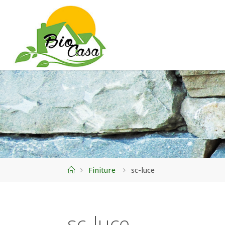
Home
Finiture
sc-luce
sc-luce