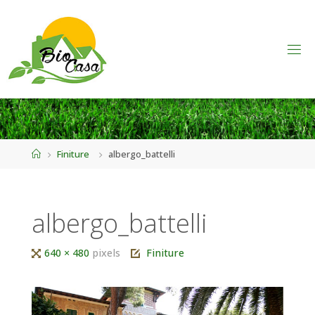
Home
Finiture
albergo_battelli
albergo_battelli
Tutta
640 × 480
pixels
Finiture
larghezza