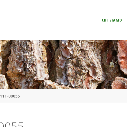
Salta
CHI SIAMO
il
contenuto
111-00055
0055