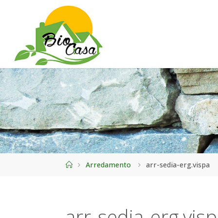
Home
Arredamento
arr-sedia-erg.vispa
arr-sedia-erg.vis