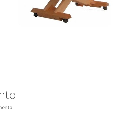
nto
mento.