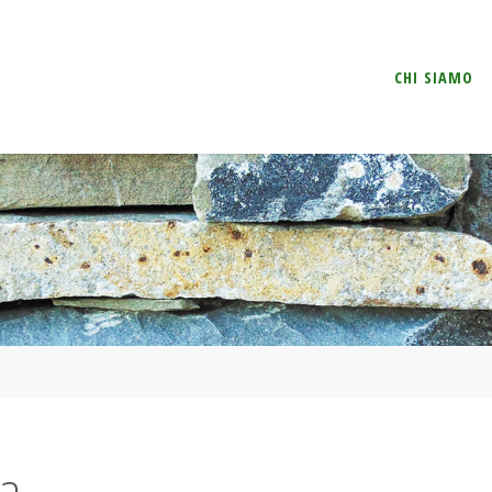
Salta
CHI SIAMO
il
contenuto
pa